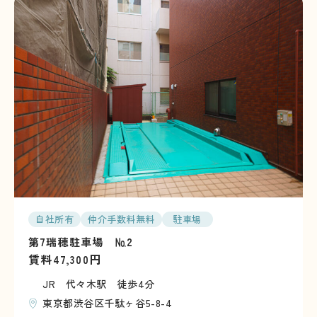
自社所有
仲介手数料無料
駐車場
第7瑞穂駐車場 №2
賃料
円
47,300
JR 代々木駅 徒歩4分
東京都渋谷区千駄ヶ谷5-8-4