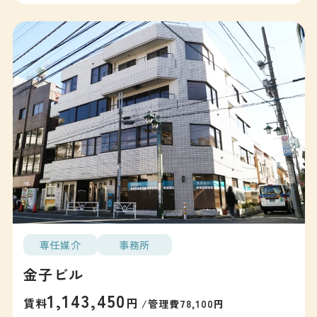
専任媒介
事務所
金子ビル
1,143,450
賃料
円
/管理費78,100円